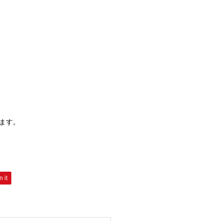
ます。
n it